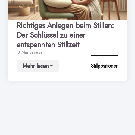
Richtiges Anlegen beim Stillen:
Der Schlüssel zu einer
entspannten Stillzeit
3 Min
Lesezeit
Mehr lesen
Stillpositionen
Richtiges
Anlegen
beim
Stillen:
Der
Schlüssel
zu
einer
entspannten
Stillzeit