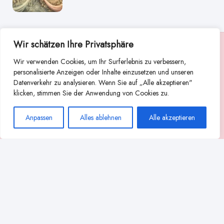
Wir schätzen Ihre Privatsphäre
Suche
Wir verwenden Cookies, um Ihr Surferlebnis zu verbessern,
Suchen
personalisierte Anzeigen oder Inhalte einzusetzen und unseren
Datenverkehr zu analysieren. Wenn Sie auf „Alle akzeptieren"
Abstillen
Abpumpen während der Stillzeit
klicken, stimmen Sie der Anwendung von Cookies zu.
Achtsamkeit
Ammenkultur
alternative Stilltechniken
Anpassen
Alles ablehnen
Alle akzeptieren
Babyernährung
Beißverhalten beim Stillen
effektives Stillen
beste Milchpumpe für stillende Mütter
Ernährung in der Stillzeit
effizientes Abpumpen
Flaschenernährung
Geschichte des Stillens
gesundheitliche Vorteile des Langzeitstillens
Komfort beim Stillen
Koala-Haltung beim Stillen