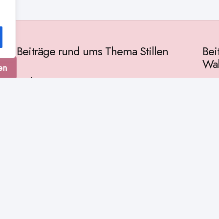
Beiträge rund ums Thema Stillen
Bei
Wah
en
Vorbereitung
Gese
Baby & Entwicklung
tur
Ges
Stillpositionen
Kult
Muttermilch
Phil
Stillzeit
Spir
Stillalltag
Wiss