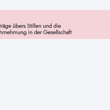
träge übers Stillen und die
rnehmung in der Gesellschaft
llschaft
chichte
ur
osophie
itualität
enschaft