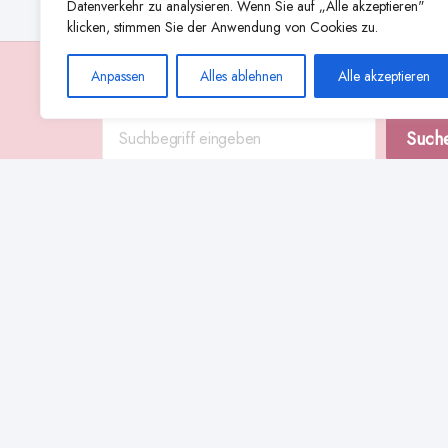
Datenverkehr zu analysieren. Wenn Sie auf „Alle akzeptieren"
klicken, stimmen Sie der Anwendung von Cookies zu.
Anpassen
Alles ablehnen
Alle akzeptieren
Suche
Such
Abstillen
Abpumpen während der Stillzeit
Achtsamkeit
Ammenkul
alternative Stilltechniken
Babyernährung
Beißverhalten beim Stillen
effektives Stillen
beste Milchpumpe für stillende Mütter
Ernährung in der Stillzeit
effizientes Abpumpen
Flaschenernährung
Geschichte des Stillens
gesundheitliche Vorteile des Langzeitstillens
Komfort beim Stillen
Koala-Haltung beim Stillen