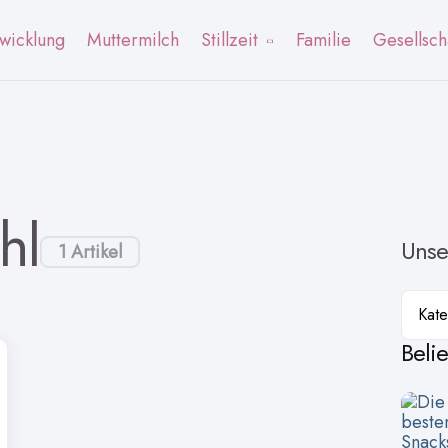
wicklung
Muttermilch
Stillzeit
Familie
Gesellsch
hl
Unse
1 Artikel
Kateg
Beli