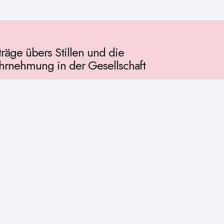
träge übers Stillen und die
rnehmung in der Gesellschaft
llschaft
chichte
ur
osophie
itualität
enschaft