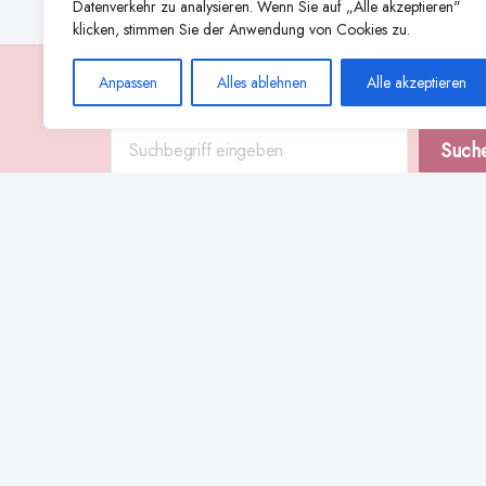
Datenverkehr zu analysieren. Wenn Sie auf „Alle akzeptieren"
klicken, stimmen Sie der Anwendung von Cookies zu.
Anpassen
Alles ablehnen
Alle akzeptieren
Suche
Such
Abstillen
Abpumpen während der Stillzeit
Achtsamkeit
Ammenkul
alternative Stilltechniken
Babyernährung
Beißverhalten beim Stillen
effektives Stillen
beste Milchpumpe für stillende Mütter
Ernährung in der Stillzeit
effizientes Abpumpen
Flaschenernährung
Geschichte des Stillens
gesundheitliche Vorteile des Langzeitstillens
Komfort beim Stillen
Koala-Haltung beim Stillen