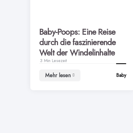
Baby-Poops: Eine Reise
durch die faszinierende
Welt der Windelinhalte
3 Min
Lesezeit
Mehr lesen
Baby
Baby-
Poops:
Eine
Reise
durch
die
faszinierende
Welt
der
Windelinhalte