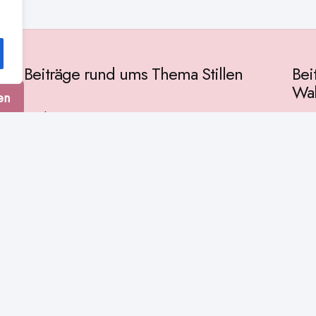
Beiträge rund ums Thema Stillen
Bei
Wah
en
Vorbereitung
Gese
Baby & Entwicklung
tur
Ges
Stillpositionen
Kult
Muttermilch
Phil
Stillzeit
Spir
Stillalltag
Wiss