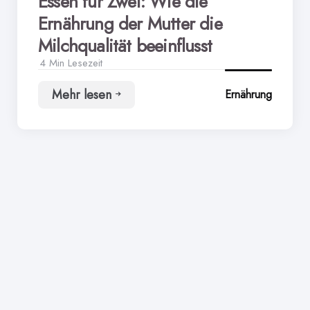
Essen für Zwei: Wie die
Ernährung der Mutter die
Milchqualität beeinflusst
4 Min
Lesezeit
Mehr lesen
Ernährung
Essen
für
Zwei:
Wie
die
Ernährung
der
Mutter
die
Milchqualität
beeinflusst