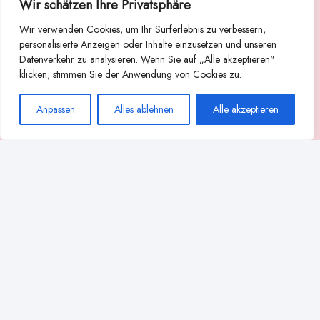
Wir schätzen Ihre Privatsphäre
Suche
Wir verwenden Cookies, um Ihr Surferlebnis zu verbessern,
Suchen
personalisierte Anzeigen oder Inhalte einzusetzen und unseren
Datenverkehr zu analysieren. Wenn Sie auf „Alle akzeptieren"
Abstillen
Abpumpen während der Stillzeit
klicken, stimmen Sie der Anwendung von Cookies zu.
Achtsamkeit
Ammenkultur
alternative Stilltechniken
Anpassen
Alles ablehnen
Alle akzeptieren
Babyernährung
Beißverhalten beim Stillen
effektives Stillen
beste Milchpumpe für stillende Mütter
Ernährung in der Stillzeit
effizientes Abpumpen
Flaschenernährung
Geschichte des Stillens
gesundheitliche Vorteile des Langzeitstillens
Komfort beim Stillen
Koala-Haltung beim Stillen
Langzeitstillen
kreative Stillhaltungen
Milchproduktion in der Schwangerschaft