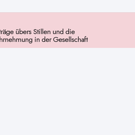
träge übers Stillen und die
rnehmung in der Gesellschaft
llschaft
chichte
ur
osophie
itualität
enschaft