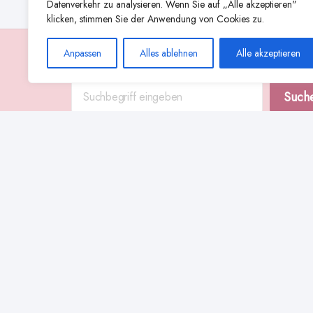
Datenverkehr zu analysieren. Wenn Sie auf „Alle akzeptieren"
klicken, stimmen Sie der Anwendung von Cookies zu.
Anpassen
Alles ablehnen
Alle akzeptieren
Suche
Such
Abstillen
Abpumpen während der Stillzeit
Achtsamkeit
Ammenkul
alternative Stilltechniken
Babyernährung
Beißverhalten beim Stillen
effektives Stillen
beste Milchpumpe für stillende Mütter
Ernährung in der Stillzeit
effizientes Abpumpen
Flaschenernährung
Geschichte des Stillens
gesundheitliche Vorteile des Langzeitstillens
Komfort beim Stillen
Koala-Haltung beim Stillen