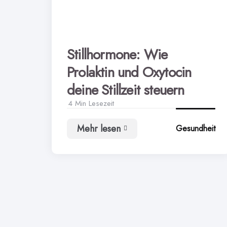
Stillhormone: Wie
Prolaktin und Oxytocin
deine Stillzeit steuern
4 Min
Lesezeit
Mehr lesen
Gesundheit
Stillhormone:
Wie
Prolaktin
und
Oxytocin
deine
Stillzeit
steuern