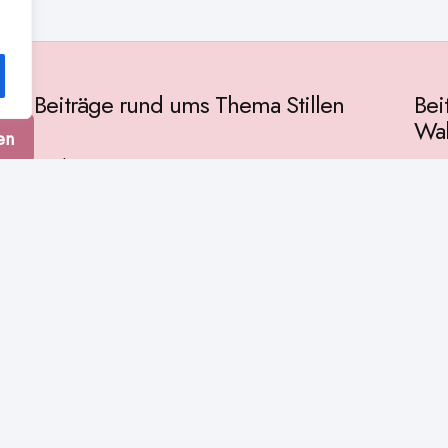
Beiträge rund ums Thema Stillen
Bei
Wah
en
Vorbereitung
Gese
Baby & Entwicklung
tur
Ges
Stillpositionen
Kult
Muttermilch
Phil
Stillzeit
Spir
Stillalltag
Wiss