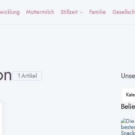
wicklung
Muttermilch
Stillzeit
Familie
Gesellsch
on
Unse
1 Artikel
Kateg
Beli