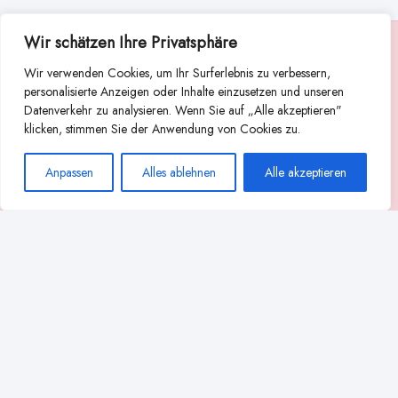
Wir schätzen Ihre Privatsphäre
Suche
Wir verwenden Cookies, um Ihr Surferlebnis zu verbessern,
Suchen
personalisierte Anzeigen oder Inhalte einzusetzen und unseren
Datenverkehr zu analysieren. Wenn Sie auf „Alle akzeptieren"
Abstillen
Abpumpen während der Stillzeit
klicken, stimmen Sie der Anwendung von Cookies zu.
Achtsamkeit
Ammenkultur
alternative Stilltechniken
Anpassen
Alles ablehnen
Alle akzeptieren
Babyernährung
Beißverhalten beim Stillen
effektives Stillen
beste Milchpumpe für stillende Mütter
Ernährung in der Stillzeit
effizientes Abpumpen
Flaschenernährung
Geschichte des Stillens
gesundheitliche Vorteile des Langzeitstillens
Komfort beim Stillen
Koala-Haltung beim Stillen
Langzeitstillen
kreative Stillhaltungen