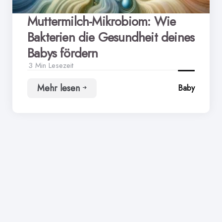
Muttermilch-Mikrobiom: Wie
Bakterien die Gesundheit deines
Babys fördern
3 Min
Lesezeit
Mehr lesen
Baby
Muttermilch-
Mikrobiom:
Wie
Bakterien
die
Gesundheit
deines
Babys
fördern