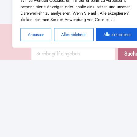
Wir verwenden Cookies, um Ihr Surferlebnis zu verbessern,
personalisierte Anzeigen oder Inhalte einzusetzen und unseren
Datenverkehr zu analysieren. Wenn Sie auf „Alle akzeptieren"
klicken, stimmen Sie der Anwendung von Cookies zu.
Anpassen
Alles ablehnen
Alle akzeptieren
Suche
Such
Abstillen
Abpumpen während der Stillzeit
Achtsamkeit
alternative Stilltechniken
Babyernährung
Ammenkultur
Beißverhalten beim Stillen
effektives Stillen
beste Milchpumpe für stillende Mütter
Ernährung in der Stillzeit
effizientes Abpumpen
Flaschenernährung
Geschichte des Stillens