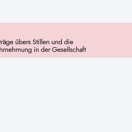
träge übers Stillen und die
rnehmung in der Gesellschaft
llschaft
chichte
ur
osophie
itualität