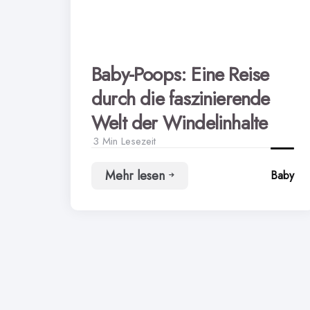
Baby-Poops: Eine Reise
durch die faszinierende
Welt der Windelinhalte
3 Min
Lesezeit
Mehr lesen
Baby
Baby-
Poops:
Eine
Reise
durch
die
faszinierende
Welt
der
Windelinhalte