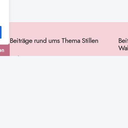
Beiträge rund ums Thema Stillen
Bei
Wah
en
Vorbereitung
Gese
Baby & Entwicklung
Ges
Stillpositionen
Kult
Muttermilch
Phil
Stillzeit
Spir
Stillalltag