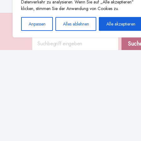
Datenverkehr zu analysieren. Wenn Sie auf „Alle akzeptieren"
klicken, stimmen Sie der Anwendung von Cookies zu.
Anpassen
Alles ablehnen
Alle akzeptieren
Suche
Such
Abstillen
Abpumpen während der Stillzeit
Achtsamkeit
Ammenkul
alternative Stilltechniken
Babyernährung
Beißverhalten beim Stillen
effektives Stillen
beste Milchpumpe für stillende Mütter
Ernährung in der Stillzeit
effizientes Abpumpen
Flaschenernährung
Geschichte des Stillens
gesundheitliche Vorteile des Langzeitstillens
Komfort beim Stillen
Koala-Haltung beim Stillen