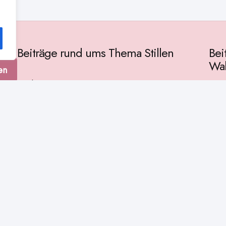
Beiträge rund ums Thema Stillen
Bei
Wah
en
Vorbereitung
Gese
Baby & Entwicklung
tur
Ges
Stillpositionen
Kult
Muttermilch
Phil
Stillzeit
Spir
Stillalltag
Wiss