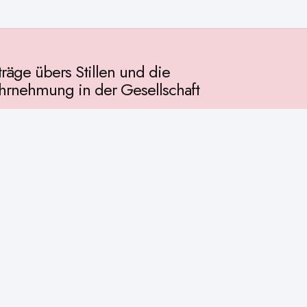
träge übers Stillen und die
rnehmung in der Gesellschaft
llschaft
chichte
ur
osophie
itualität
enschaft