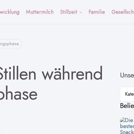
wicklung
Muttermilch
Stillzeit
Familie
Gesellsch
nungsphase
tillen während
Unse
phase
Kateg
Beli