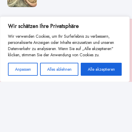
Wir schätzen Ihre Privatsphäre
Suche
Wir verwenden Cookies, um Ihr Surferlebnis zu verbessern,
Suchen
personalisierte Anzeigen oder Inhalte einzusetzen und unseren
Datenverkehr zu analysieren. Wenn Sie auf „Alle akzeptieren"
Abstillen
Abpumpen während der Stillzeit
klicken, stimmen Sie der Anwendung von Cookies zu.
Achtsamkeit
Ammenkultur
alternative Stilltechniken
Anpassen
Alles ablehnen
Alle akzeptieren
Babyernährung
Beißverhalten beim Stillen
effektives Stillen
beste Milchpumpe für stillende Mütter
Ernährung in der Stillzeit
effizientes Abpumpen
Flaschenernährung
Geschichte des Stillens
gesundheitliche Vorteile des Langzeitstillens
Komfort beim Stillen
Koala-Haltung beim Stillen