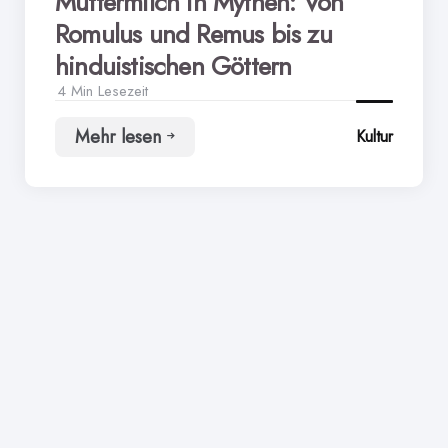
Muttermilch in Mythen: Von
Romulus und Remus bis zu
hinduistischen Göttern
4 Min
Lesezeit
Mehr lesen
Kultur
Muttermilch
in
Mythen:
Von
Romulus
und
Remus
bis
zu
hinduistischen
Göttern