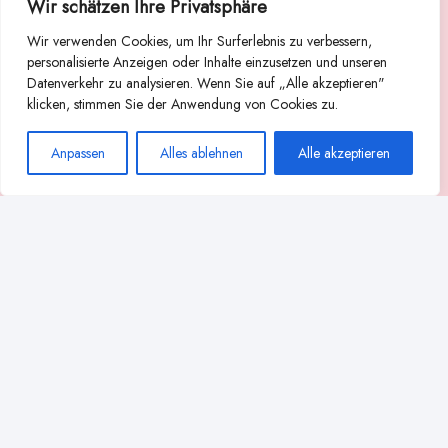
Wir schätzen Ihre Privatsphäre
Suche
Wir verwenden Cookies, um Ihr Surferlebnis zu verbessern,
Suchen
personalisierte Anzeigen oder Inhalte einzusetzen und unseren
Datenverkehr zu analysieren. Wenn Sie auf „Alle akzeptieren"
Abstillen
Abpumpen während der Stillzeit
klicken, stimmen Sie der Anwendung von Cookies zu.
Achtsamkeit
Ammenkultur
alternative Stilltechniken
Anpassen
Alles ablehnen
Alle akzeptieren
Babyernährung
Beißverhalten beim Stillen
effektives Stillen
beste Milchpumpe für stillende Mütter
Ernährung in der Stillzeit
effizientes Abpumpen
Flaschenernährung
Geschichte des Stillens
gesundheitliche Vorteile des Langzeitstillens
Komfort beim Stillen
Koala-Haltung beim Stillen
Langzeitstillen
kreative Stillhaltungen
Milchproduktion in der Schwangerschaft