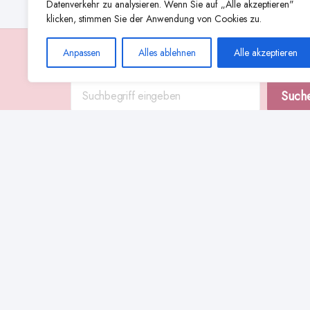
Datenverkehr zu analysieren. Wenn Sie auf „Alle akzeptieren"
klicken, stimmen Sie der Anwendung von Cookies zu.
Anpassen
Alles ablehnen
Alle akzeptieren
Suche
Such
Abstillen
Abpumpen während der Stillzeit
Achtsamkeit
Ammenkul
alternative Stilltechniken
Babyernährung
Beißverhalten beim Stillen
effektives Stillen
beste Milchpumpe für stillende Mütter
Ernährung in der Stillzeit
effizientes Abpumpen
Flaschenernährung
Geschichte des Stillens
gesundheitliche Vorteile des Langzeitstillens
Komfort beim Stillen
Koala-Haltung beim Stillen