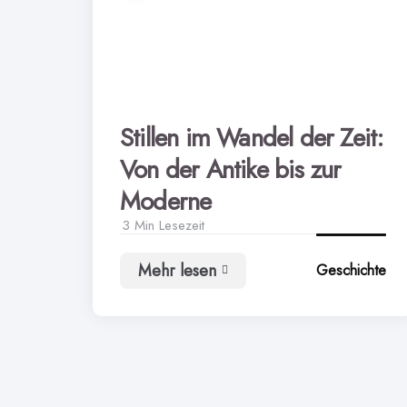
Stillen im Wandel der Zeit:
Von der Antike bis zur
Moderne
3 Min
Lesezeit
Mehr lesen
Geschichte
Stillen
im
Wandel
der
Zeit:
Von
der
Antike