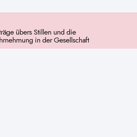
träge übers Stillen und die
rnehmung in der Gesellschaft
llschaft
chichte
ur
osophie
itualität
enschaft