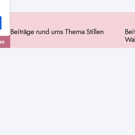
Beiträge rund ums Thema Stillen
Bei
Wah
en
Vorbereitung
Gese
Baby & Entwicklung
tur
Ges
Stillpositionen
Kult
Muttermilch
Phil
Stillzeit
Spir
Stillalltag
Wiss