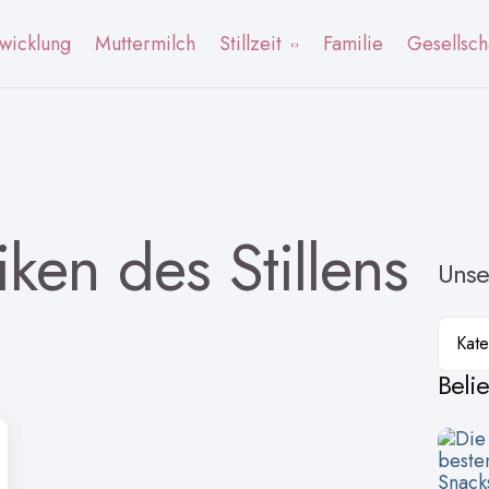
wicklung
Muttermilch
Stillzeit
Familie
Gesellsch
tiken des Stillens
Unse
Kateg
Beli