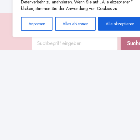
Datenverkehr zu analysieren. Wenn Sie auf „Alle akzeptieren"
klicken, stimmen Sie der Anwendung von Cookies zu.
Anpassen
Alles ablehnen
Alle akzeptieren
Suche
Such
Abstillen
Abpumpen während der Stillzeit
Achtsamkeit
Ammenkul
alternative Stilltechniken
Babyernährung
Beißverhalten beim Stillen
effektives Stillen
beste Milchpumpe für stillende Mütter
Ernährung in der Stillzeit
effizientes Abpumpen
Flaschenernährung
Geschichte des Stillens
gesundheitliche Vorteile des Langzeitstillens
Komfort beim Stillen
Koala-Haltung beim Stillen