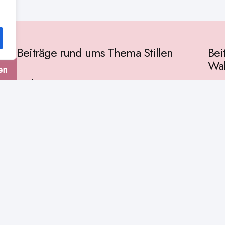
Beiträge rund ums Thema Stillen
Bei
Wah
en
Vorbereitung
Gese
Baby & Entwicklung
tur
Ges
Stillpositionen
Kult
Muttermilch
Phil
Stillzeit
Spir
Stillalltag
Wiss