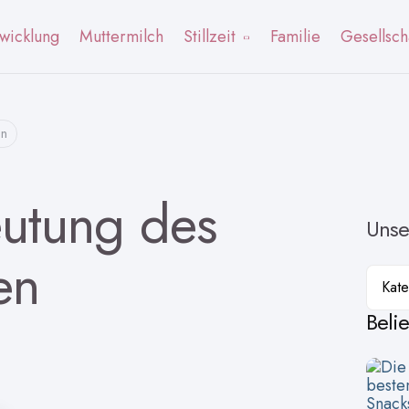
wicklung
Muttermilch
Stillzeit
Familie
Gesellsch
en
eutung des
Unse
en
Kateg
Beli