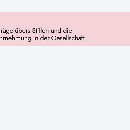
träge übers Stillen und die
rnehmung in der Gesellschaft
llschaft
chichte
ur
osophie
itualität
enschaft