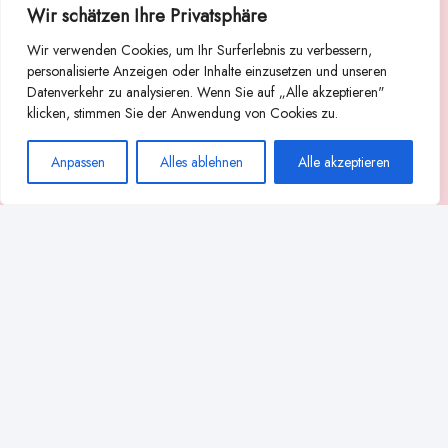
Wir schätzen Ihre Privatsphäre
Suche
Wir verwenden Cookies, um Ihr Surferlebnis zu verbessern,
Suchen
personalisierte Anzeigen oder Inhalte einzusetzen und unseren
Datenverkehr zu analysieren. Wenn Sie auf „Alle akzeptieren"
Abstillen
Abpumpen während der Stillzeit
klicken, stimmen Sie der Anwendung von Cookies zu.
Achtsamkeit
Ammenkultur
alternative Stilltechniken
Anpassen
Alles ablehnen
Alle akzeptieren
Babyernährung
Beißverhalten beim Stillen
effektives Stillen
beste Milchpumpe für stillende Mütter
Ernährung in der Stillzeit
effizientes Abpumpen
Flaschenernährung
Geschichte des Stillens
gesundheitliche Vorteile des Langzeitstillens
Komfort beim Stillen
Koala-Haltung beim Stillen
Langzeitstillen
kreative Stillhaltungen
Milchproduktion in der Schwangerschaft