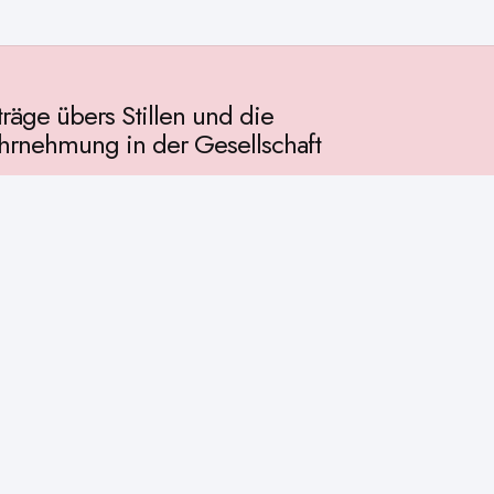
träge übers Stillen und die
rnehmung in der Gesellschaft
llschaft
chichte
ur
osophie
itualität
enschaft