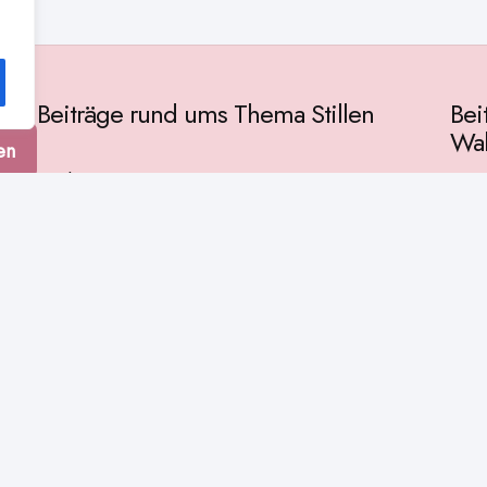
Beiträge rund ums Thema Stillen
Bei
Wah
en
Vorbereitung
Gese
Baby & Entwicklung
tur
Ges
Stillpositionen
Kult
Muttermilch
Phil
Stillzeit
Spir
Stillalltag
Wiss