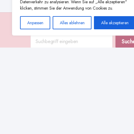
Datenverkehr zu analysieren. Wenn Sie auf „Alle akzeptieren"
klicken, stimmen Sie der Anwendung von Cookies zu.
Anpassen
Alles ablehnen
Alle akzeptieren
Suche
Such
Abstillen
Abpumpen während der Stillzeit
Achtsamkeit
Ammenkul
alternative Stilltechniken
Babyernährung
Beißverhalten beim Stillen
effektives Stillen
beste Milchpumpe für stillende Mütter
Ernährung in der Stillzeit
effizientes Abpumpen
Flaschenernährung
Geschichte des Stillens
gesundheitliche Vorteile des Langzeitstillens
Komfort beim Stillen
Koala-Haltung beim Stillen