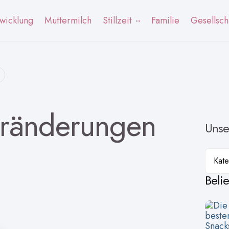
wicklung
Muttermilch
Stillzeit
Familie
Gesellsch
eränderungen
Unse
Kateg
Beli