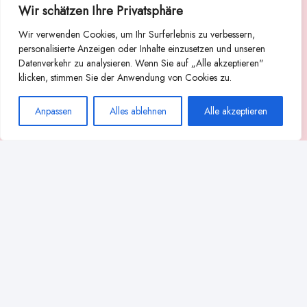
Wir schätzen Ihre Privatsphäre
Suche
Wir verwenden Cookies, um Ihr Surferlebnis zu verbessern,
Suchen
personalisierte Anzeigen oder Inhalte einzusetzen und unseren
Datenverkehr zu analysieren. Wenn Sie auf „Alle akzeptieren"
Abstillen
Abpumpen während der Stillzeit
klicken, stimmen Sie der Anwendung von Cookies zu.
Achtsamkeit
Ammenkultur
alternative Stilltechniken
Anpassen
Alles ablehnen
Alle akzeptieren
Babyernährung
Beißverhalten beim Stillen
effektives Stillen
beste Milchpumpe für stillende Mütter
Ernährung in der Stillzeit
effizientes Abpumpen
Flaschenernährung
Geschichte des Stillens
gesundheitliche Vorteile des Langzeitstillens
Komfort beim Stillen
Koala-Haltung beim Stillen
Langzeitstillen
kreative Stillhaltungen
Milchproduktion in der Schwangerschaft