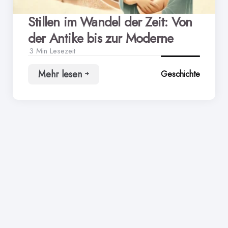
Stillen im Wandel der Zeit: Von
der Antike bis zur Moderne
3 Min
Lesezeit
Mehr lesen
Geschichte
Stillen
im
Wandel
der
Zeit:
Von
der
Antike
bis
zur
Moderne