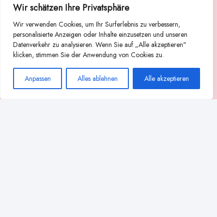
Wir schätzen Ihre Privatsphäre
Suche
Wir verwenden Cookies, um Ihr Surferlebnis zu verbessern,
Suchen
personalisierte Anzeigen oder Inhalte einzusetzen und unseren
Datenverkehr zu analysieren. Wenn Sie auf „Alle akzeptieren"
Abstillen
Abpumpen während der Stillzeit
klicken, stimmen Sie der Anwendung von Cookies zu.
Achtsamkeit
Ammenkultur
alternative Stilltechniken
Anpassen
Alles ablehnen
Alle akzeptieren
Babyernährung
Beißverhalten beim Stillen
effektives Stillen
beste Milchpumpe für stillende Mütter
Ernährung in der Stillzeit
effizientes Abpumpen
Flaschenernährung
Geschichte des Stillens
gesundheitliche Vorteile des Langzeitstillens
Komfort beim Stillen
Koala-Haltung beim Stillen
Langzeitstillen
kreative Stillhaltungen
Milchproduktion in der Schwangerschaft