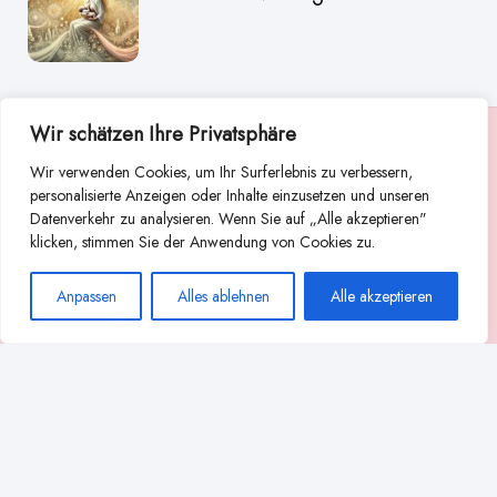
Wir schätzen Ihre Privatsphäre
Suche
Wir verwenden Cookies, um Ihr Surferlebnis zu verbessern,
Suchen
personalisierte Anzeigen oder Inhalte einzusetzen und unseren
Datenverkehr zu analysieren. Wenn Sie auf „Alle akzeptieren"
Abstillen
Abpumpen während der Stillzeit
klicken, stimmen Sie der Anwendung von Cookies zu.
Achtsamkeit
Ammenkultur
alternative Stilltechniken
Anpassen
Alles ablehnen
Alle akzeptieren
Babyernährung
Beißverhalten beim Stillen
effektives Stillen
beste Milchpumpe für stillende Mütter
Ernährung in der Stillzeit
effizientes Abpumpen
Flaschenernährung
Geschichte des Stillens
gesundheitliche Vorteile des Langzeitstillens