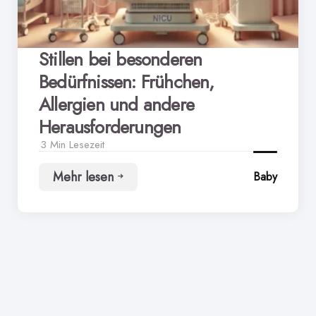
Stillen bei besonderen
Bedürfnissen: Frühchen,
Allergien und andere
Herausforderungen
3 Min
Lesezeit
Mehr lesen
Baby
Stillen
bei
besonderen
Bedürfnissen:
Frühchen,
Allergien
und
andere
Herausforderungen