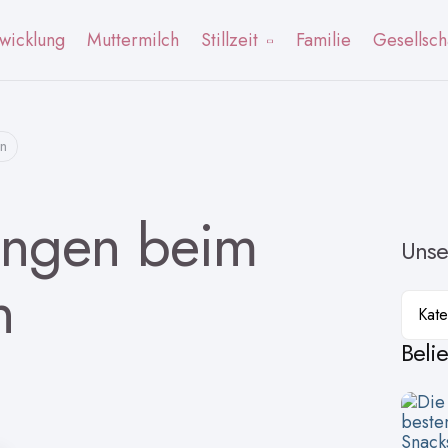
wicklung
Muttermilch
Stillzeit
Familie
Gesellsch
rn
ungen beim
Unse
n
Kateg
Beli