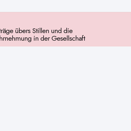
träge übers Stillen und die
rnehmung in der Gesellschaft
llschaft
chichte
ur
osophie
itualität
enschaft