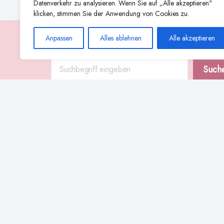
Datenverkehr zu analysieren. Wenn Sie auf „Alle akzeptieren"
klicken, stimmen Sie der Anwendung von Cookies zu.
Anpassen
Alles ablehnen
Alle akzeptieren
Suche
Such
Abstillen
Abpumpen während der Stillzeit
Achtsamkeit
Ammenkul
alternative Stilltechniken
Babyernährung
Beißverhalten beim Stillen
effektives Stillen
beste Milchpumpe für stillende Mütter
Ernährung in der Stillzeit
effizientes Abpumpen
Flaschenernährung
Geschichte des Stillens
gesundheitliche Vorteile des Langzeitstillens
Komfort beim Stillen
Koala-Haltung beim Stillen