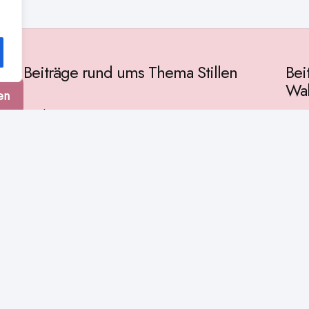
Beiträge rund ums Thema Stillen
Bei
Wah
en
Vorbereitung
Gese
Baby & Entwicklung
tur
Ges
Stillpositionen
Kult
Muttermilch
Phil
Stillzeit
Spir
Stillalltag
Wiss