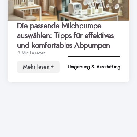
Die passende Milchpumpe
auswählen: Tipps für effektives
und komfortables Abpumpen
3 Min
Lesezeit
Mehr lesen
Umgebung & Ausstattung
Die
passende
Milchpumpe
auswählen:
Tipps
für
effektives
und
komfortables
Abpumpen