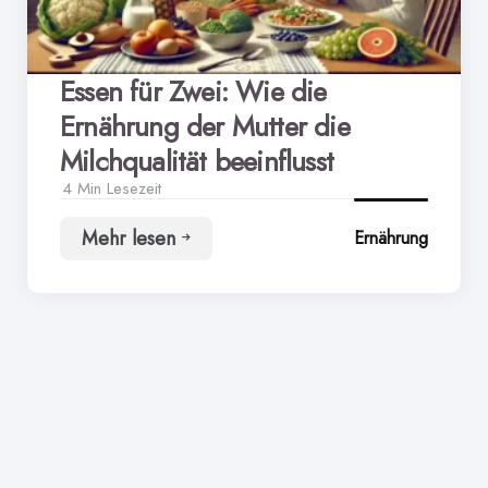
Essen für Zwei: Wie die
Ernährung der Mutter die
Milchqualität beeinflusst
4 Min
Lesezeit
Mehr lesen
Ernährung
Essen
für
Zwei:
Wie
die
Ernährung
der
Mutter
die
Milchqualität
beeinflusst