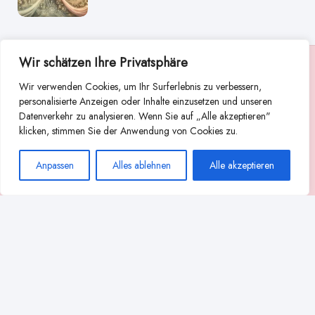
Wir schätzen Ihre Privatsphäre
Suche
Wir verwenden Cookies, um Ihr Surferlebnis zu verbessern,
Suchen
personalisierte Anzeigen oder Inhalte einzusetzen und unseren
Datenverkehr zu analysieren. Wenn Sie auf „Alle akzeptieren"
Abstillen
Abpumpen während der Stillzeit
klicken, stimmen Sie der Anwendung von Cookies zu.
Achtsamkeit
Ammenkultur
alternative Stilltechniken
Anpassen
Alles ablehnen
Alle akzeptieren
Babyernährung
Beißverhalten beim Stillen
effektives Stillen
beste Milchpumpe für stillende Mütter
Ernährung in der Stillzeit
effizientes Abpumpen
Flaschenernährung
Geschichte des Stillens
gesundheitliche Vorteile des Langzeitstillens
Komfort beim Stillen
Koala-Haltung beim Stillen