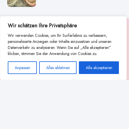
Wir schätzen Ihre Privatsphäre
Suche
Wir verwenden Cookies, um Ihr Surferlebnis zu verbessern,
Suchen
personalisierte Anzeigen oder Inhalte einzusetzen und unseren
Datenverkehr zu analysieren. Wenn Sie auf „Alle akzeptieren"
Abstillen
Abpumpen während der Stillzeit
klicken, stimmen Sie der Anwendung von Cookies zu.
Achtsamkeit
Ammenkultur
alternative Stilltechniken
Anpassen
Alles ablehnen
Alle akzeptieren
Babyernährung
Beißverhalten beim Stillen
effektives Stillen
beste Milchpumpe für stillende Mütter
Ernährung in der Stillzeit
effizientes Abpumpen
Flaschenernährung
Geschichte des Stillens
gesundheitliche Vorteile des Langzeitstillens
Komfort beim Stillen
Koala-Haltung beim Stillen