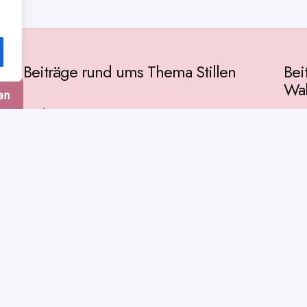
Beiträge rund ums Thema Stillen
Bei
Wah
en
Vorbereitung
Gese
Baby & Entwicklung
tur
Ges
Stillpositionen
Kult
Muttermilch
Phil
Stillzeit
Spir
Stillalltag
Wiss