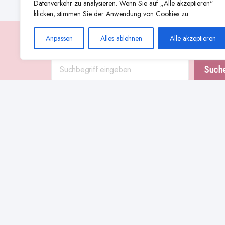
Datenverkehr zu analysieren. Wenn Sie auf „Alle akzeptieren"
klicken, stimmen Sie der Anwendung von Cookies zu.
Anpassen
Alles ablehnen
Alle akzeptieren
Suche
Such
Abstillen
Abpumpen während der Stillzeit
Achtsamkeit
Ammenkul
alternative Stilltechniken
Babyernährung
Beißverhalten beim Stillen
effektives Stillen
beste Milchpumpe für stillende Mütter
Ernährung in der Stillzeit
effizientes Abpumpen
Flaschenernährung
Geschichte des Stillens
gesundheitliche Vorteile des Langzeitstillens
Komfort beim Stillen
Koala-Haltung beim Stillen