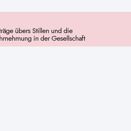
träge übers Stillen und die
rnehmung in der Gesellschaft
llschaft
chichte
ur
osophie
itualität
enschaft