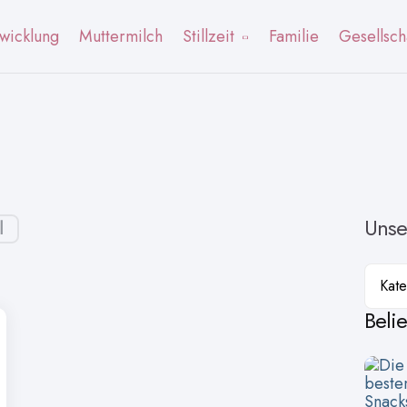
wicklung
Muttermilch
Stillzeit
Familie
Gesellsch
Unse
l
Kateg
Beli