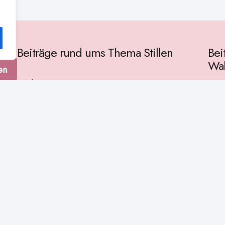
Beiträge rund ums Thema Stillen
Bei
Wah
en
Vorbereitung
Gese
Baby & Entwicklung
tur
Ges
Stillpositionen
Kult
Muttermilch
Phil
Stillzeit
Spir
Stillalltag
Wiss