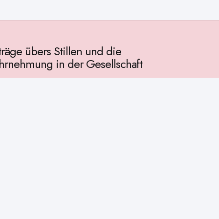
träge übers Stillen und die
rnehmung in der Gesellschaft
llschaft
chichte
ur
osophie
itualität
enschaft