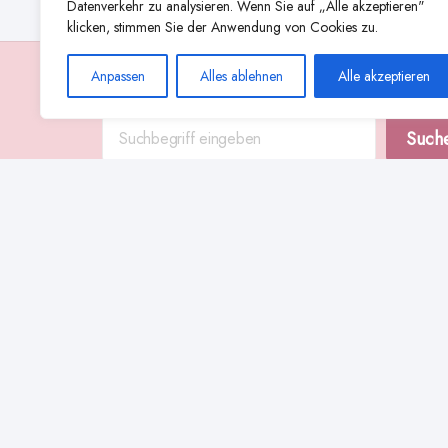
Datenverkehr zu analysieren. Wenn Sie auf „Alle akzeptieren"
klicken, stimmen Sie der Anwendung von Cookies zu.
Anpassen
Alles ablehnen
Alle akzeptieren
Suche
Such
Abstillen
Abpumpen während der Stillzeit
Achtsamkeit
Ammenkul
alternative Stilltechniken
Babyernährung
Beißverhalten beim Stillen
effektives Stillen
beste Milchpumpe für stillende Mütter
Ernährung in der Stillzeit
effizientes Abpumpen
Flaschenernährung
Geschichte des Stillens
gesundheitliche Vorteile des Langzeitstillens
Komfort beim Stillen
Koala-Haltung beim Stillen