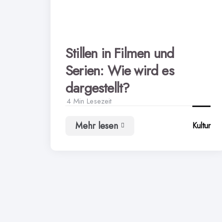
Stillen in Filmen und
Serien: Wie wird es
dargestellt?
4 Min
Lesezeit
Mehr lesen
Kultur
Stillen
in
Filmen
und
Serien:
Wie
wird
es
dargestellt?