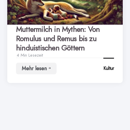
Muttermilch in Mythen: Von
Romulus und Remus bis zu
hinduistischen Göttern
4 Min
Lesezeit
Mehr lesen
Kultur
Muttermilch
in
Mythen:
Von
Romulus
und
Remus
bis
zu
hinduistischen
Göttern