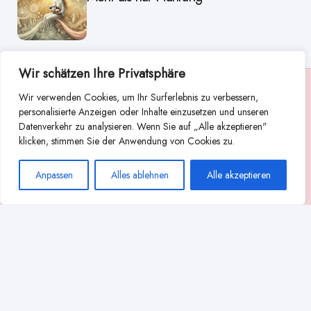
Wir schätzen Ihre Privatsphäre
Suche
Wir verwenden Cookies, um Ihr Surferlebnis zu verbessern,
personalisierte Anzeigen oder Inhalte einzusetzen und unseren
Suchen
Datenverkehr zu analysieren. Wenn Sie auf „Alle akzeptieren"
klicken, stimmen Sie der Anwendung von Cookies zu.
Abstillen
Abpumpen während der Stillzeit
Anpassen
Alles ablehnen
Alle akzeptieren
Achtsamkeit
Ammenkultur
alternative Stilltechniken
Babyernährung
Beißverhalten beim Stillen
effektives Stillen
beste Milchpumpe für stillende Mütter
Ernährung in der Stillzeit
effizientes Abpumpen
Flaschenernährung
Geschichte des Stillens
gesundheitliche Vorteile des Langzeitstillens