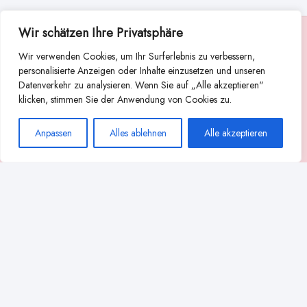
Wir schätzen Ihre Privatsphäre
Suche
Wir verwenden Cookies, um Ihr Surferlebnis zu verbessern,
Suchen
personalisierte Anzeigen oder Inhalte einzusetzen und unseren
Datenverkehr zu analysieren. Wenn Sie auf „Alle akzeptieren"
Abstillen
Abpumpen während der Stillzeit
klicken, stimmen Sie der Anwendung von Cookies zu.
Achtsamkeit
Ammenkultur
alternative Stilltechniken
Anpassen
Alles ablehnen
Alle akzeptieren
Babyernährung
Beißverhalten beim Stillen
effektives Stillen
beste Milchpumpe für stillende Mütter
Ernährung in der Stillzeit
effizientes Abpumpen
Flaschenernährung
Geschichte des Stillens
gesundheitliche Vorteile des Langzeitstillens
Komfort beim Stillen
Koala-Haltung beim Stillen
Langzeitstillen
kreative Stillhaltungen