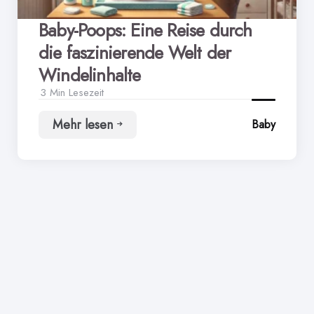
Baby-Poops: Eine Reise durch
die faszinierende Welt der
Windelinhalte
3 Min
Lesezeit
Mehr lesen
Baby
Baby-
Poops:
Eine
Reise
durch
die
faszinierende
Welt
der
Windelinhalte