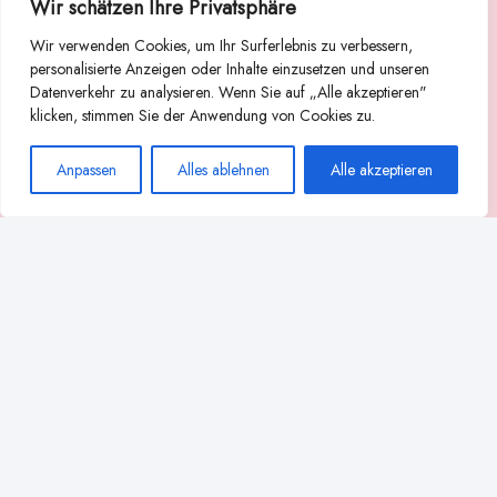
Wir schätzen Ihre Privatsphäre
Suche
Wir verwenden Cookies, um Ihr Surferlebnis zu verbessern,
Suchen
personalisierte Anzeigen oder Inhalte einzusetzen und unseren
Datenverkehr zu analysieren. Wenn Sie auf „Alle akzeptieren"
Abstillen
Abpumpen während der Stillzeit
klicken, stimmen Sie der Anwendung von Cookies zu.
Achtsamkeit
Ammenkultur
alternative Stilltechniken
Anpassen
Alles ablehnen
Alle akzeptieren
Babyernährung
Beißverhalten beim Stillen
effektives Stillen
beste Milchpumpe für stillende Mütter
Ernährung in der Stillzeit
effizientes Abpumpen
Flaschenernährung
Geschichte des Stillens
gesundheitliche Vorteile des Langzeitstillens
Komfort beim Stillen
Koala-Haltung beim Stillen
Langzeitstillen
kreative Stillhaltungen
Milchproduktion in der Schwangerschaft