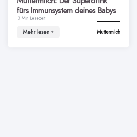
Muttermilch: Der Superdrink
fürs Immunsystem deines Babys
3 Min
Lesezeit
Mehr lesen
Muttermilch
Muttermilch:
Der
Superdrink
fürs
Immunsystem
deines
Babys