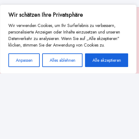
Wir schätzen Ihre Privatsphäre
Suche
Wir verwenden Cookies, um Ihr Surferlebnis zu verbessern,
Suchen
personalisierte Anzeigen oder Inhalte einzusetzen und unseren
Datenverkehr zu analysieren. Wenn Sie auf „Alle akzeptieren"
Abstillen
Abpumpen während der Stillzeit
klicken, stimmen Sie der Anwendung von Cookies zu.
Achtsamkeit
Ammenkultur
alternative Stilltechniken
Anpassen
Alles ablehnen
Alle akzeptieren
Babyernährung
Beißverhalten beim Stillen
effektives Stillen
beste Milchpumpe für stillende Mütter
Ernährung in der Stillzeit
effizientes Abpumpen
Flaschenernährung
Geschichte des Stillens
gesundheitliche Vorteile des Langzeitstillens
Komfort beim Stillen
Koala-Haltung beim Stillen
Langzeitstillen
kreative Stillhaltungen