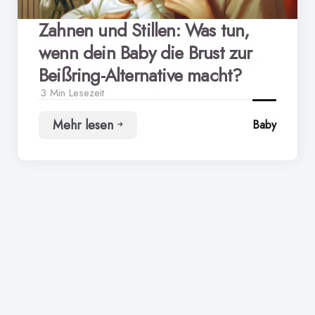
Zahnen und Stillen: Was tun,
wenn dein Baby die Brust zur
Beißring-Alternative macht?
3 Min
Lesezeit
Mehr lesen
Baby
Zahnen
und
Stillen:
Was
tun,
wenn
dein
Baby
die
Brust
zur
Beißring-
Alternative
macht?