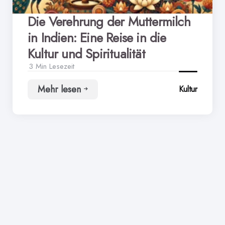
Die Verehrung der Muttermilch
in Indien: Eine Reise in die
Kultur und Spiritualität
3 Min
Lesezeit
Mehr lesen
Kultur
Die
Verehrung
der
Muttermilch
in
Indien:
Eine
Reise
in
die
Kultur
und
Spiritualität