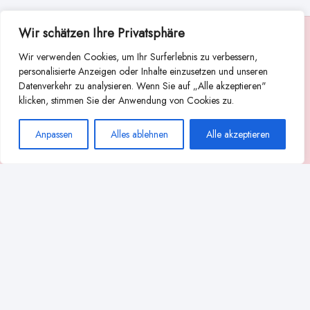
Wir schätzen Ihre Privatsphäre
Suche
Wir verwenden Cookies, um Ihr Surferlebnis zu verbessern,
Suchen
personalisierte Anzeigen oder Inhalte einzusetzen und unseren
Datenverkehr zu analysieren. Wenn Sie auf „Alle akzeptieren"
Abstillen
Abpumpen während der Stillzeit
klicken, stimmen Sie der Anwendung von Cookies zu.
Achtsamkeit
Ammenkultur
alternative Stilltechniken
Anpassen
Alles ablehnen
Alle akzeptieren
Babyernährung
Beißverhalten beim Stillen
effektives Stillen
beste Milchpumpe für stillende Mütter
Ernährung in der Stillzeit
effizientes Abpumpen
Flaschenernährung
Geschichte des Stillens
gesundheitliche Vorteile des Langzeitstillens
Komfort beim Stillen
Koala-Haltung beim Stillen
Langzeitstillen
kreative Stillhaltungen