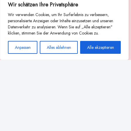
Wir schätzen Ihre Privatsphäre
Suche
Wir verwenden Cookies, um Ihr Surferlebnis zu verbessern,
Suchen
personalisierte Anzeigen oder Inhalte einzusetzen und unseren
Datenverkehr zu analysieren. Wenn Sie auf „Alle akzeptieren"
Abstillen
Abpumpen während der Stillzeit
klicken, stimmen Sie der Anwendung von Cookies zu.
Achtsamkeit
Ammenkultur
alternative Stilltechniken
Anpassen
Alles ablehnen
Alle akzeptieren
Babyernährung
Beißverhalten beim Stillen
effektives Stillen
beste Milchpumpe für stillende Mütter
Ernährung in der Stillzeit
effizientes Abpumpen
Flaschenernährung
Geschichte des Stillens
gesundheitliche Vorteile des Langzeitstillens
Komfort beim Stillen
Koala-Haltung beim Stillen
Langzeitstillen
kreative Stillhaltungen
Milchproduktion in der Schwangerschaft