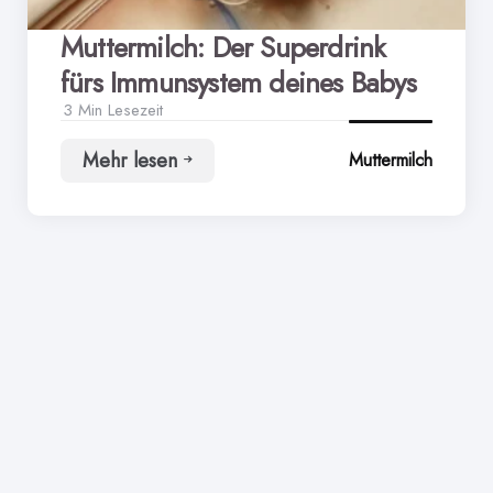
Muttermilch: Der Superdrink
fürs Immunsystem deines Babys
3 Min
Lesezeit
Mehr lesen
Muttermilch
Muttermilch:
Der
Superdrink
fürs
Immunsystem
deines
Babys