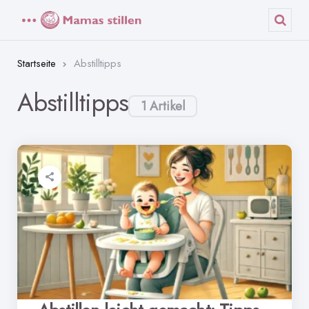
Menü
Such
Startseite
Abstilltipps
Abstilltipps
1 Artikel