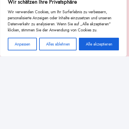
Wir schätzen Ihre Privatsphäre
Suche
Wir verwenden Cookies, um Ihr Surferlebnis zu verbessern,
Suchen
personalisierte Anzeigen oder Inhalte einzusetzen und unseren
Datenverkehr zu analysieren. Wenn Sie auf „Alle akzeptieren"
Abstillen
Abpumpen während der Stillzeit
klicken, stimmen Sie der Anwendung von Cookies zu.
Achtsamkeit
Ammenkultur
alternative Stilltechniken
Anpassen
Alles ablehnen
Alle akzeptieren
Babyernährung
Beißverhalten beim Stillen
effektives Stillen
beste Milchpumpe für stillende Mütter
Ernährung in der Stillzeit
effizientes Abpumpen
Flaschenernährung
Geschichte des Stillens
gesundheitliche Vorteile des Langzeitstillens
Komfort beim Stillen
Koala-Haltung beim Stillen
Langzeitstillen
kreative Stillhaltungen
Milchproduktion in der Schwangerschaft