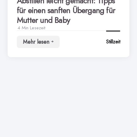
Abstillen leicht gemacht: Tipps
für einen sanften Übergang für
Mutter und Baby
4 Min
Lesezeit
Mehr lesen
Stillzeit
Abstillen
leicht
gemacht:
Tipps
für
einen
sanften
Übergang
für
Mutter
und
Baby