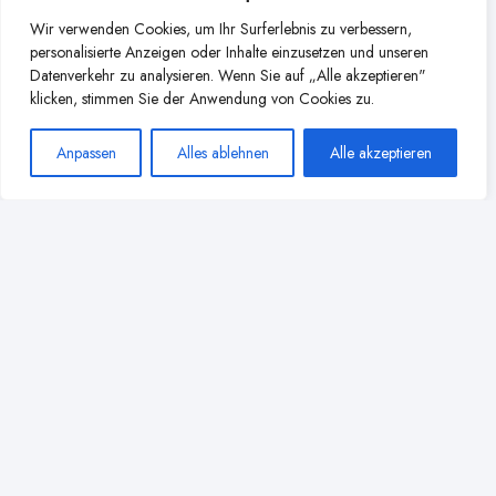
Weitere Beiträge aus dieser
Wir verwenden Cookies, um Ihr Surferlebnis zu verbessern,
personalisierte Anzeigen oder Inhalte einzusetzen und unseren
Kategorie
Datenverkehr zu analysieren. Wenn Sie auf „Alle akzeptieren"
klicken, stimmen Sie der Anwendung von Cookies zu.
Anpassen
Alles ablehnen
Alle akzeptieren
Nachhaltig Stillen:
Umweltfreundliche Tipps für
eine grüne Stillzeit